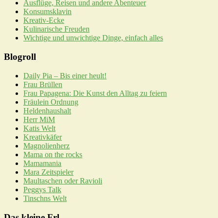
Ausflüge, Reisen und andere Abenteuer
Konsumsklavin
Kreativ-Ecke
Kulinarische Freuden
Wichtige und unwichtige Dinge, einfach alles
Blogroll
Daily Pia – Bis einer heult!
Frau Brüllen
Frau Papagena: Die Kunst den Alltag zu feiern
Fräulein Ordnung
Heldenhaushalt
Herr MiM
Katis Welt
Kreativkäfer
Magnolienherz
Mama on the rocks
Mamamania
Mara Zeitspieler
Maultaschen oder Ravioli
Peggys Talk
Tinschns Welt
Das kleine Frl.