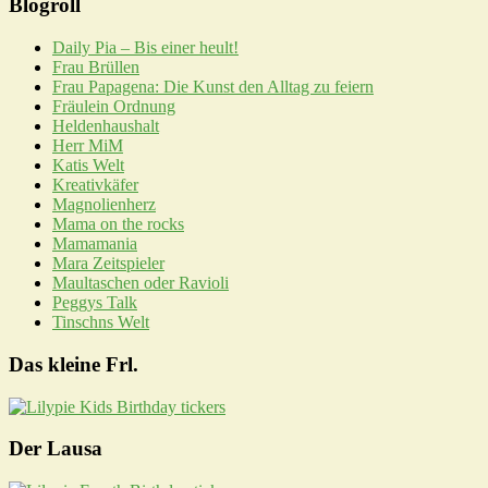
Blogroll
Daily Pia – Bis einer heult!
Frau Brüllen
Frau Papagena: Die Kunst den Alltag zu feiern
Fräulein Ordnung
Heldenhaushalt
Herr MiM
Katis Welt
Kreativkäfer
Magnolienherz
Mama on the rocks
Mamamania
Mara Zeitspieler
Maultaschen oder Ravioli
Peggys Talk
Tinschns Welt
Das kleine Frl.
Der Lausa