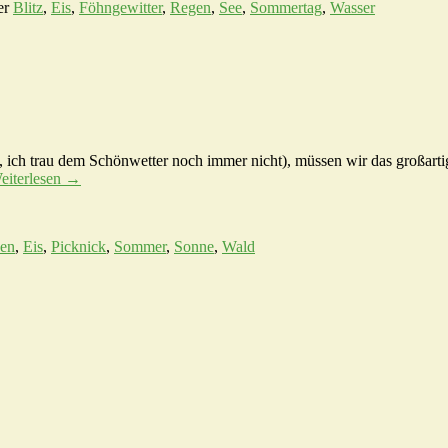
er
Blitz
,
Eis
,
Föhngewitter
,
Regen
,
See
,
Sommertag
,
Wasser
ich trau dem Schönwetter noch immer nicht), müssen wir das großarti
eiterlesen
→
en
,
Eis
,
Picknick
,
Sommer
,
Sonne
,
Wald