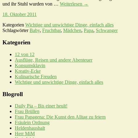
und ihr Stuhl wurden von …
Weiterlesen
→
18. Oktober 2011
Kategorien
Wichtige und unwichtige Dinge, einfach alles
Schlagwörter
Baby
,
Fruchtbar
,
Mädchen
,
Papa
,
Schwanger
Kategorien
12 von 12
Ausflüge, Reisen und andere Abenteuer
Konsumsklavin
Kreativ-Ecke
Kulinarische Freuden
Wichtige und unwichtige Dinge, einfach alles
Blogroll
Daily Pia – Bis einer heult!
Frau Brüllen
Frau Papagena: Die Kunst den Alltag zu feiern
Fräulein Ordnung
Heldenhaushalt
Herr MiM