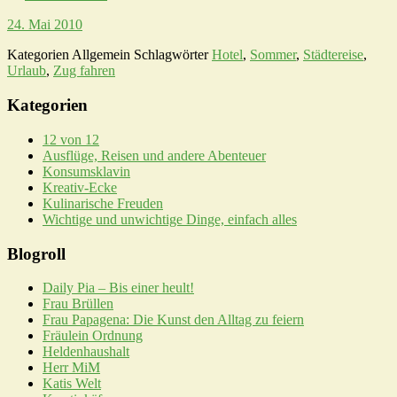
24. Mai 2010
Kategorien
Allgemein
Schlagwörter
Hotel
,
Sommer
,
Städtereise
,
Urlaub
,
Zug fahren
Kategorien
12 von 12
Ausflüge, Reisen und andere Abenteuer
Konsumsklavin
Kreativ-Ecke
Kulinarische Freuden
Wichtige und unwichtige Dinge, einfach alles
Blogroll
Daily Pia – Bis einer heult!
Frau Brüllen
Frau Papagena: Die Kunst den Alltag zu feiern
Fräulein Ordnung
Heldenhaushalt
Herr MiM
Katis Welt