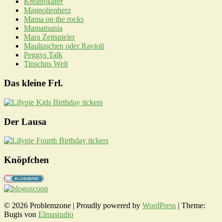
Kreativkäfer
Magnolienherz
Mama on the rocks
Mamamania
Mara Zeitspieler
Maultaschen oder Ravioli
Peggys Talk
Tinschns Welt
Das kleine Frl.
Der Lausa
Knöpfchen
© 2026 Problemzone | Proudly powered by
WordPress
|
Theme:
Bugis von
Elmastudio