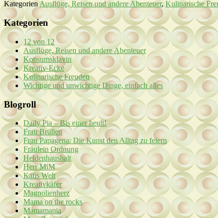
Kategorien
Ausflüge, Reisen und andere Abenteuer
,
Kulinarische Fr
Kategorien
12 von 12
Ausflüge, Reisen und andere Abenteuer
Konsumsklavin
Kreativ-Ecke
Kulinarische Freuden
Wichtige und unwichtige Dinge, einfach alles
Blogroll
Daily Pia – Bis einer heult!
Frau Brüllen
Frau Papagena: Die Kunst den Alltag zu feiern
Fräulein Ordnung
Heldenhaushalt
Herr MiM
Katis Welt
Kreativkäfer
Magnolienherz
Mama on the rocks
Mamamania