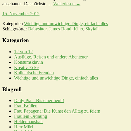
anschauen. Das nächste …
Weiterlesen
→
15. November 2012
Kategorien
Wichtige und unwichtige Dinge, einfach alles
Schlagwörter
Babysitter
,
James Bond
,
Kino
,
Skyfall
Kategorien
12 von 12
Ausflüge, Reisen und andere Abenteuer
Konsumsklavin
Kreativ-Ecke
Kulinarische Freuden
Wichtige und unwichtige Dinge, einfach alles
Blogroll
Daily Pia – Bis einer heult!
Frau Brüllen
Frau Papagena: Die Kunst den Alltag zu feiern
Fräulein Ordnung
Heldenhaushalt
Herr MiM