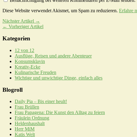
Benachrichtigung bei weiteren Kommentaren per E-Mail senden.
Diese Website verwendet Akismet, um Spam zu reduzieren.
Erfahre 
Nächster Artikel →
← Vorheriger Artikel
Kategorien
12 von 12
Ausflüge, Reisen und andere Abenteuer
Konsumsklavin
Kreativ-Ecke
Kulinarische Freuden
Wichtige und unwichtige Dinge, einfach alles
Blogroll
Daily Pia – Bis einer heult!
Frau Brüllen
Frau Papagena: Die Kunst den Alltag zu feiern
Fräulein Ordnung
Heldenhaushalt
Herr MiM
Katis Welt