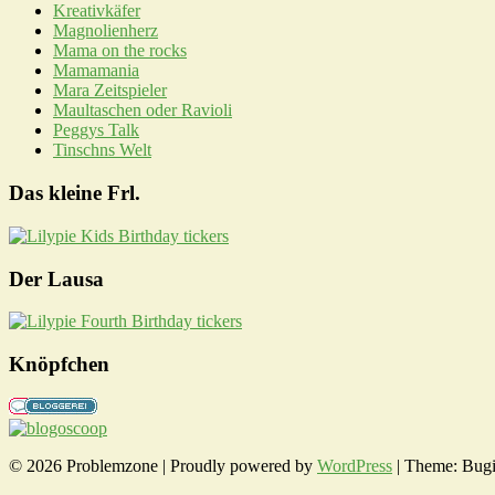
Kreativkäfer
Magnolienherz
Mama on the rocks
Mamamania
Mara Zeitspieler
Maultaschen oder Ravioli
Peggys Talk
Tinschns Welt
Das kleine Frl.
Der Lausa
Knöpfchen
© 2026 Problemzone | Proudly powered by
WordPress
|
Theme: Bug