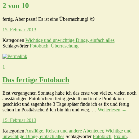
2 von 10
fertig. Aber pssst! Es ist eine Überraschung! 😉
15. Februar 2013
Kategorien
Wichtige und unwichtige Dinge, einfach alles
Schlagwörter
Fotobuch
,
Überraschung
1
Das fertige Fotobuch
Erst vergangenen Sonntag habe ich das erste von viel zu vielen noch
ausständigen Fotobüchern fertig gestellt und in die Produktion
geschickt und sagenhafte 3 Tage später finde ich es fix und fertig
schon im Postkästchen! Ich bin hin und weg, …
Weiterlesen
→
15. Februar 2013
Kategorien
Ausflüge, Reisen und andere Abenteuer
,
Wichtige und
unwichtige Dinge, einfach alles
Schlagwörter
Fotobuch
,
Pixum
,