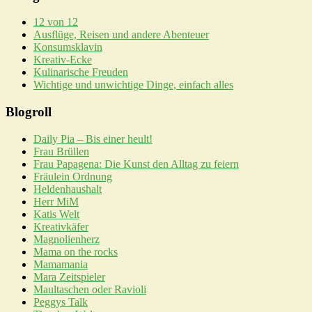
12 von 12
Ausflüge, Reisen und andere Abenteuer
Konsumsklavin
Kreativ-Ecke
Kulinarische Freuden
Wichtige und unwichtige Dinge, einfach alles
Blogroll
Daily Pia – Bis einer heult!
Frau Brüllen
Frau Papagena: Die Kunst den Alltag zu feiern
Fräulein Ordnung
Heldenhaushalt
Herr MiM
Katis Welt
Kreativkäfer
Magnolienherz
Mama on the rocks
Mamamania
Mara Zeitspieler
Maultaschen oder Ravioli
Peggys Talk