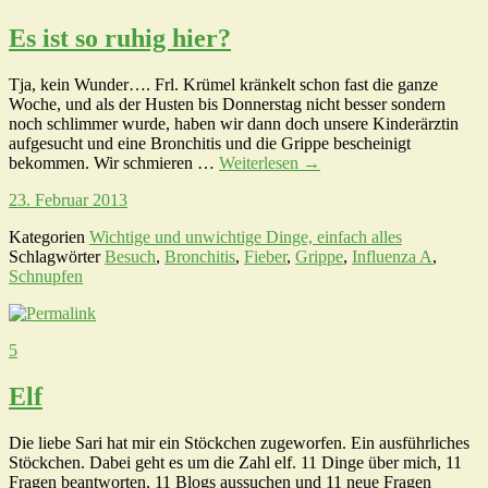
Es ist so ruhig hier?
Tja, kein Wunder…. Frl. Krümel kränkelt schon fast die ganze
Woche, und als der Husten bis Donnerstag nicht besser sondern
noch schlimmer wurde, haben wir dann doch unsere Kinderärztin
aufgesucht und eine Bronchitis und die Grippe bescheinigt
bekommen. Wir schmieren …
Weiterlesen
→
23. Februar 2013
Kategorien
Wichtige und unwichtige Dinge, einfach alles
Schlagwörter
Besuch
,
Bronchitis
,
Fieber
,
Grippe
,
Influenza A
,
Schnupfen
5
Elf
Die liebe Sari hat mir ein Stöckchen zugeworfen. Ein ausführliches
Stöckchen. Dabei geht es um die Zahl elf. 11 Dinge über mich, 11
Fragen beantworten, 11 Blogs aussuchen und 11 neue Fragen