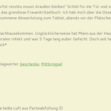
arfst rein/du musst draußen bleiben“ Schild für die Tür und 
 das grandiose Frauenkritzelbuch. Ich hab mich über die Dos
illkommene Abwechslung zum Tablet, abends vor der Plätscherk
 Nachhausekommen. Unglücklicherweise hat Mann aus der Hau
ralen Infekt und war 5 Tage lang außer Gefecht. Doch seit he
ück*
hlagwörter
Geschenke
,
Mitbringsel
e heiße Luft aus Parteiabfüllung 🙂