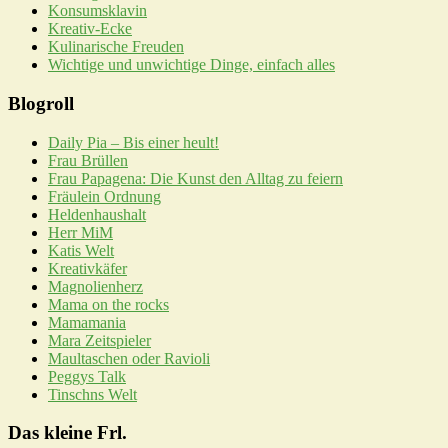
Konsumsklavin
Kreativ-Ecke
Kulinarische Freuden
Wichtige und unwichtige Dinge, einfach alles
Blogroll
Daily Pia – Bis einer heult!
Frau Brüllen
Frau Papagena: Die Kunst den Alltag zu feiern
Fräulein Ordnung
Heldenhaushalt
Herr MiM
Katis Welt
Kreativkäfer
Magnolienherz
Mama on the rocks
Mamamania
Mara Zeitspieler
Maultaschen oder Ravioli
Peggys Talk
Tinschns Welt
Das kleine Frl.