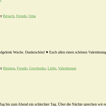
er
Besuch
,
Freude
,
Oma
andgelenk Wache. Dankeschön! ♥ Euch allen einen schönen Valentinsta
er
Blumen
,
Freude
,
Geschenke
,
Liebe
,
Valentinstag
ag bis zum Abend ein schlechter Tag. Über die Nächte sprechen wir ers