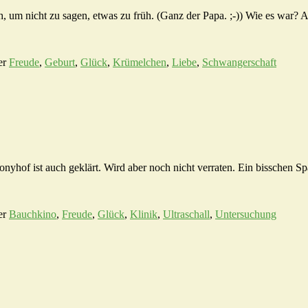
 um nicht zu sagen, etwas zu früh. (Ganz der Papa. ;-)) Wie es war? An
er
Freude
,
Geburt
,
Glück
,
Krümelchen
,
Liebe
,
Schwangerschaft
nyhof ist auch geklärt. Wird aber noch nicht verraten. Ein bisschen S
er
Bauchkino
,
Freude
,
Glück
,
Klinik
,
Ultraschall
,
Untersuchung