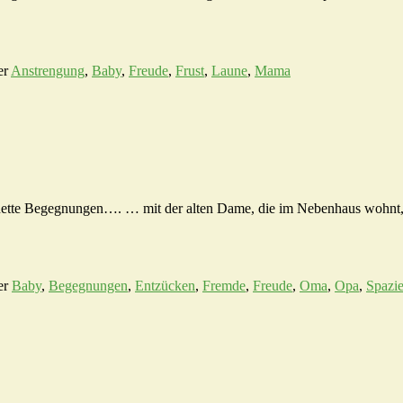
er
Anstrengung
,
Baby
,
Freude
,
Frust
,
Laune
,
Mama
e nette Begegnungen…. … mit der alten Dame, die im Nebenhaus wohnt, 
er
Baby
,
Begegnungen
,
Entzücken
,
Fremde
,
Freude
,
Oma
,
Opa
,
Spazi