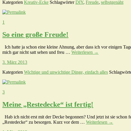
Kategorien
Kreativ-Ecke
Schlagwörter
DIY
,
Freude
,
selbstgenäht
1
So eine große Freude!
Ich hatte ja schon eine kleine Ahnung, aber dass ich vor einigen Ta
mich gar nicht satt sehen und freu …
Weiterlesen
→
3. März 2013
Kategorien
Wichtige und unwichtige Dinge, einfach alles
Schlagwört
3
Meine „Restedecke“ ist fertig!
Hab ich nicht erst mit der Decke begonnen? Und jetzt ist sie schon f
„Restedecke“ zu besorgen. Kurz vor dem …
Weiterlesen
→