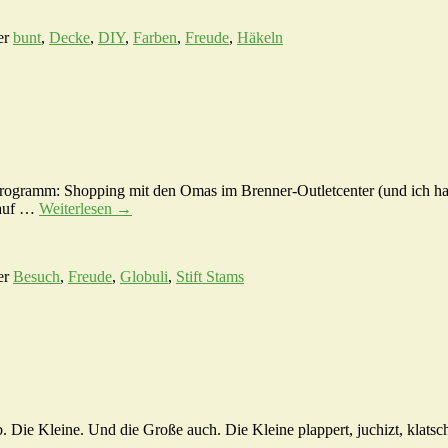
er
bunt
,
Decke
,
DIY
,
Farben
,
Freude
,
Häkeln
Programm: Shopping mit den Omas im Brenner-Outletcenter (und ich ha
 auf …
Weiterlesen
→
er
Besuch
,
Freude
,
Globuli
,
Stift Stams
. Die Kleine. Und die Große auch. Die Kleine plappert, juchizt, klatsch
→