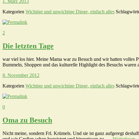
1. März 2013
Kategorien
Wichtige und unwichtige Dinge, einfach alles
Schlagwört
2
Die letzten Tage
war viel los hier. Meine Mama war zu Besuch und wir hatten volles 
Bummeln, Shoppen und das kulturelle Highlight des Besuchs waren
8. November 2012
Kategorien
Wichtige und unwichtige Dinge, einfach alles
Schlagwört
0
Oma zu Besuch
Nicht meine, sondern Frl. Krümels. Und sie ist ganz aufgeregt deshalb
und wir Großen sehen begeistert und hingerissen zu. …
Weiterlesen