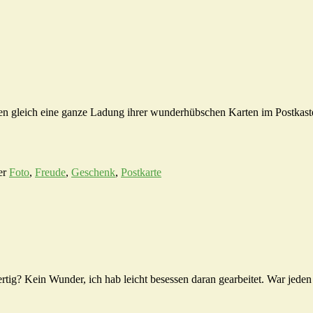
gen gleich eine ganze Ladung ihrer wunderhübschen Karten im Postkaste
er
Foto
,
Freude
,
Geschenk
,
Postkarte
ertig? Kein Wunder, ich hab leicht besessen daran gearbeitet. War jed