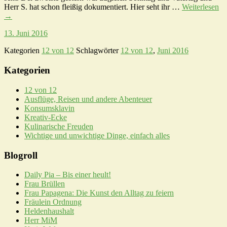
Herr S. hat schon fleißig dokumentiert. Hier seht ihr …
Weiterlesen
→
13. Juni 2016
Kategorien
12 von 12
Schlagwörter
12 von 12
,
Juni 2016
Kategorien
12 von 12
Ausflüge, Reisen und andere Abenteuer
Konsumsklavin
Kreativ-Ecke
Kulinarische Freuden
Wichtige und unwichtige Dinge, einfach alles
Blogroll
Daily Pia – Bis einer heult!
Frau Brüllen
Frau Papagena: Die Kunst den Alltag zu feiern
Fräulein Ordnung
Heldenhaushalt
Herr MiM