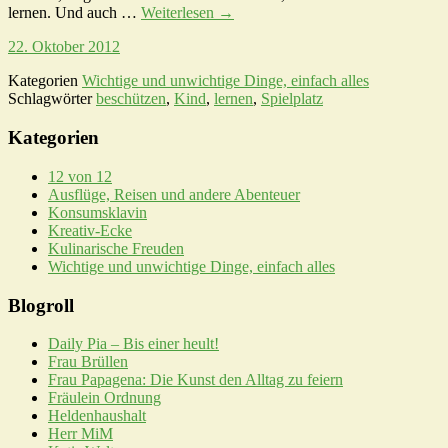
lernen. Und auch …
Weiterlesen
→
22. Oktober 2012
Kategorien
Wichtige und unwichtige Dinge, einfach alles
Schlagwörter
beschützen
,
Kind
,
lernen
,
Spielplatz
Kategorien
12 von 12
Ausflüge, Reisen und andere Abenteuer
Konsumsklavin
Kreativ-Ecke
Kulinarische Freuden
Wichtige und unwichtige Dinge, einfach alles
Blogroll
Daily Pia – Bis einer heult!
Frau Brüllen
Frau Papagena: Die Kunst den Alltag zu feiern
Fräulein Ordnung
Heldenhaushalt
Herr MiM