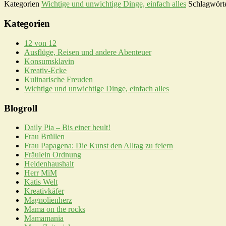
Kategorien
Wichtige und unwichtige Dinge, einfach alles
Schlagwört
Kategorien
12 von 12
Ausflüge, Reisen und andere Abenteuer
Konsumsklavin
Kreativ-Ecke
Kulinarische Freuden
Wichtige und unwichtige Dinge, einfach alles
Blogroll
Daily Pia – Bis einer heult!
Frau Brüllen
Frau Papagena: Die Kunst den Alltag zu feiern
Fräulein Ordnung
Heldenhaushalt
Herr MiM
Katis Welt
Kreativkäfer
Magnolienherz
Mama on the rocks
Mamamania