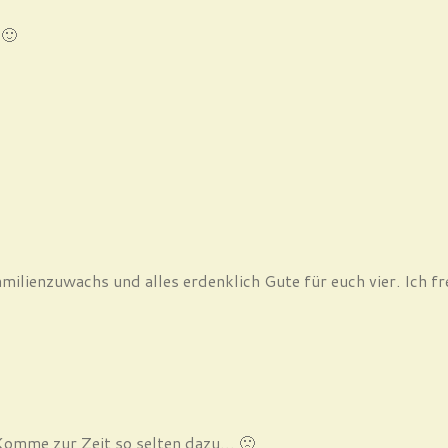
 🙂
ienzuwachs und alles erdenklich Gute für euch vier. Ich freu
 Komme zur Zeit so selten dazu… 🙁