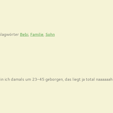
hlagwörter
Bebi
,
Familie
,
Sohn
n ich damals um 23-45 geborgen, das liegt ja total naaaaaah be