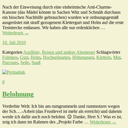
Nach der Einweisung durch eine einheimische Anti-Charme-
Kanone (das Mädel könnte in Sachen Witz und Schmäh durchaus
ein bisschen Nachhilfe gebrauchen) wurden wir ordnungsgemäß
ausgerüstet mit straff gezogenem Klettergurt und Helm auf die erste
Teststrecke entlassen. Wir haben alle nur erdenklichen …
Weiterlesen
→
10. Juli 2010
Kategorien
Ausflüge, Reisen und andere Abenteuer
Schlagwörter
Fulmpes
,
Gurt
,
Helm
,
Hochseilgarten
,
Höhenangst
,
Klettern
,
Mut
,
Parcours
,
Seile
,
Spaß
0
Belohnung
Verdrehte Welt: Ich bin am rumgrummeln und rummotzen wegen
der Sch….-Arbeit (das Frustlevel ist mehr als erreicht) und daheim
werde ich dafür auch noch belohnt. 😉 Danke, Herr S.! Was es ist,
zeig ich dann im Rahmen des „Projekt Farbe …
Weiterlesen
→