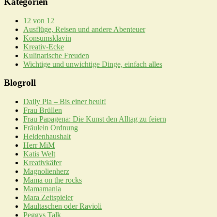
Kategorien
12 von 12
Ausflüge, Reisen und andere Abenteuer
Konsumsklavin
Kreativ-Ecke
Kulinarische Freuden
Wichtige und unwichtige Dinge, einfach alles
Blogroll
Daily Pia – Bis einer heult!
Frau Brüllen
Frau Papagena: Die Kunst den Alltag zu feiern
Fräulein Ordnung
Heldenhaushalt
Herr MiM
Katis Welt
Kreativkäfer
Magnolienherz
Mama on the rocks
Mamamania
Mara Zeitspieler
Maultaschen oder Ravioli
Peggys Talk