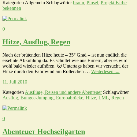
Kategorien
Allgemein
Schlagwörter
braun
,
Pinsel
,
Projekt Farbe
bekennen
0
Hitze, Ausflug, Regen
Nach der brütenden Hitze heute – 35° Grad – ist nun endlich die
ersehnte Abkühlung da. Es schüttet wie aus Eimern, aber es wird
wohl bald wieder aufhören. 🙁 Untertags haben wir versucht, der
Hitze durch den Fahrtwind am Rollerchen …
Weiterlesen
→
11. Juli 2010
Kategorien
Ausflüge, Reisen und andere Abenteuer
Schlagwörter
Ausflug
,
Bungee-Jumping
,
Europabrücke
,
Hitze
,
LML
,
Regen
0
Abenteuer Hochseilgarten