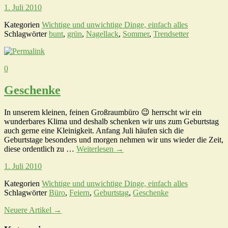
1. Juli 2010
Kategorien
Wichtige und unwichtige Dinge, einfach alles
Schlagwörter
bunt
,
grün
,
Nagellack
,
Sommer
,
Trendsetter
0
Geschenke
In unserem kleinen, feinen Großraumbüro 😉 herrscht wir ein
wunderbares Klima und deshalb schenken wir uns zum Geburtstag
auch gerne eine Kleinigkeit. Anfang Juli häufen sich die
Geburtstage besonders und morgen nehmen wir uns wieder die Zeit,
diese ordentlich zu …
Weiterlesen
→
1. Juli 2010
Kategorien
Wichtige und unwichtige Dinge, einfach alles
Schlagwörter
Büro
,
Feiern
,
Geburtstag
,
Geschenke
Neuere Artikel
→