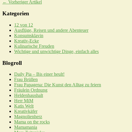
← Vorheriger Artikel
Kategorien
12 von 12
Ausflüge, Reisen und andere Abenteuer
Konsumsklavin
Kreativ-Ecke
Kulinarische Freuden
Wichtige und unwichtige Dinge, einfach alles
Blogroll
Daily Pia – Bis einer heult!
Frau Brüllen
Frau Papagena: Die Kunst den Alltag zu feiern
Fräulein Ordnung
Heldenhaushalt
Herr MiM
Katis Welt
Kreativkäfer
Magnolienherz
Mama on the rocks
Mamamania