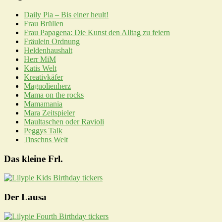
Daily Pia – Bis einer heult!
Frau Brüllen
Frau Papagena: Die Kunst den Alltag zu feiern
Fräulein Ordnung
Heldenhaushalt
Herr MiM
Katis Welt
Kreativkäfer
Magnolienherz
Mama on the rocks
Mamamania
Mara Zeitspieler
Maultaschen oder Ravioli
Peggys Talk
Tinschns Welt
Das kleine Frl.
Der Lausa