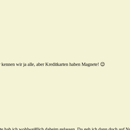
 kennen wir ja alle, aber Kreditkarten haben Magnete! 😉
rte hab ich wohlweißlich daheim gelassen. Da geh ich dann doch auf