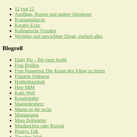
12 von 12
Ausflüge, Reisen und andere Abenteuer
Konsumsklavin
Kreativ-Ecke
Kulinarische Freuden
Wichtige und unwichtige Dinge, einfach alles
Blogroll
Daily Pia – Bis einer heult!
Frau Brüllen
Frau Papagena: Die Kunst den Alltag zu feiern
Fräulein Ordnung
Heldenhaushalt
Herr MiM
Katis Welt
Kreativkäfer
Magnolienherz
Mama on the rocks
Mamamania
Mara Zeitspieler
Maultaschen oder Ravioli
Peggys Talk
Tinschns Welt