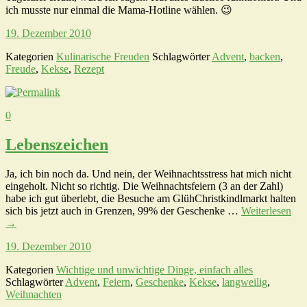
ich musste nur einmal die Mama-Hotline wählen. 😉
19. Dezember 2010
Kategorien
Kulinarische Freuden
Schlagwörter
Advent
,
backen
,
Freude
,
Kekse
,
Rezept
0
Lebenszeichen
Ja, ich bin noch da. Und nein, der Weihnachtsstress hat mich nicht
eingeholt. Nicht so richtig. Die Weihnachtsfeiern (3 an der Zahl)
habe ich gut überlebt, die Besuche am GlühChristkindlmarkt halten
sich bis jetzt auch in Grenzen, 99% der Geschenke …
Weiterlesen
→
19. Dezember 2010
Kategorien
Wichtige und unwichtige Dinge, einfach alles
Schlagwörter
Advent
,
Feiern
,
Geschenke
,
Kekse
,
langweilig
,
Weihnachten