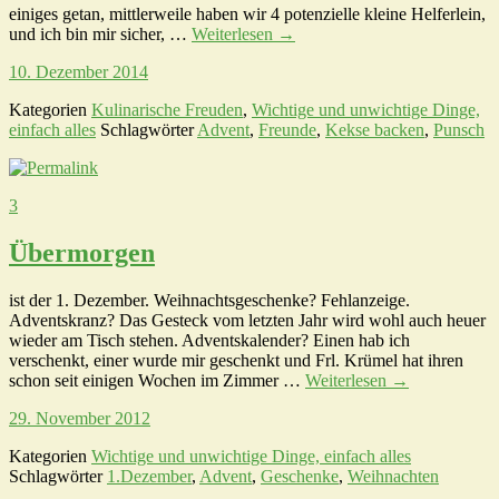
einiges getan, mittlerweile haben wir 4 potenzielle kleine Helferlein,
und ich bin mir sicher, …
Weiterlesen
→
10. Dezember 2014
Kategorien
Kulinarische Freuden
,
Wichtige und unwichtige Dinge,
einfach alles
Schlagwörter
Advent
,
Freunde
,
Kekse backen
,
Punsch
3
Übermorgen
ist der 1. Dezember. Weihnachtsgeschenke? Fehlanzeige.
Adventskranz? Das Gesteck vom letzten Jahr wird wohl auch heuer
wieder am Tisch stehen. Adventskalender? Einen hab ich
verschenkt, einer wurde mir geschenkt und Frl. Krümel hat ihren
schon seit einigen Wochen im Zimmer …
Weiterlesen
→
29. November 2012
Kategorien
Wichtige und unwichtige Dinge, einfach alles
Schlagwörter
1.Dezember
,
Advent
,
Geschenke
,
Weihnachten