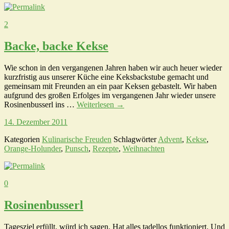
2
Backe, backe Kekse
Wie schon in den vergangenen Jahren haben wir auch heuer wieder
kurzfristig aus unserer Küche eine Keksbackstube gemacht und
gemeinsam mit Freunden an ein paar Keksen gebastelt. Wir haben
aufgrund des großen Erfolges im vergangenen Jahr wieder unsere
Rosinenbusserl ins …
Weiterlesen
→
14. Dezember 2011
Kategorien
Kulinarische Freuden
Schlagwörter
Advent
,
Kekse
,
Orange-Holunder
,
Punsch
,
Rezepte
,
Weihnachten
0
Rosinenbusserl
Tagesziel erfüllt, würd ich sagen. Hat alles tadellos funktioniert. Und